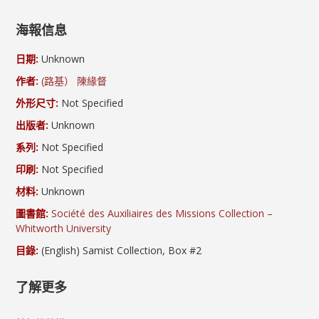
海報信息
日期:
Unknown
作者:
(路基） 陳緣督
外形尺寸:
Not Specified
出版者:
Unknown
系列:
Not Specified
印刷:
Not Specified
材料:
Unknown
圖書館:
Société des Auxiliaires des Missions Collection –
Whitworth University
目錄:
(English) Samist Collection, Box #2
了解更多