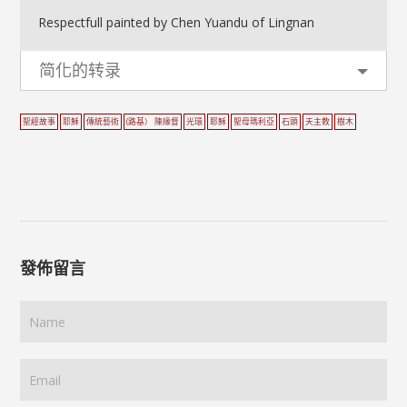
Respectfull painted by Chen Yuandu of Lingnan
简化的转录
聖經故事
耶穌
傳統藝術
(路基） 陳緣督
光環
耶穌
聖母瑪利亞
石頭
天主教
樹木
發佈留言