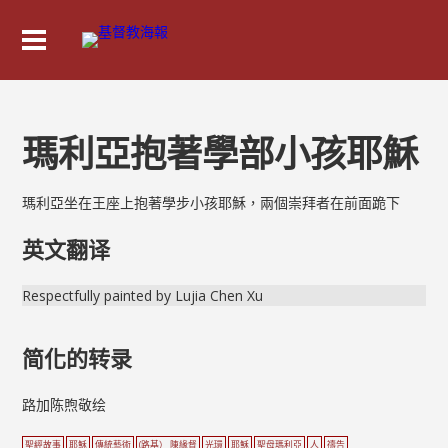
瑪利亞抱著學部小孩耶穌
瑪利亞坐在王座上抱著學步小孩耶穌，兩個崇拜者在前面跪下
英文翻译
Respectfully painted by Lujia Chen Xu
简化的转录
路加陈煦敬绘
聖經故事
耶穌
傳統藝術
(路基） 陳緣督
光環
耶穌
聖母瑪利亞
人
禱告