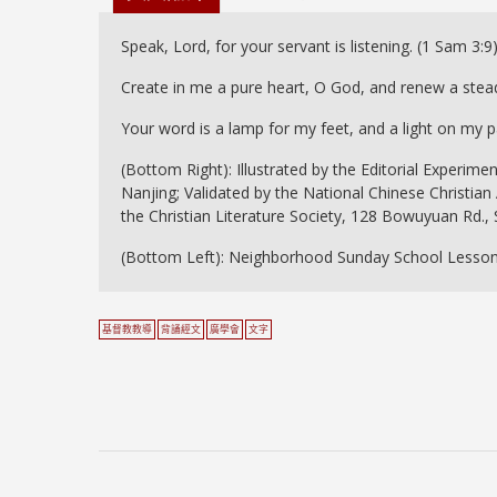
Speak, Lord, for your servant is listening. (1 Sam 3:9
Create in me a pure heart, O God, and renew a steadf
Your word is a lamp for my feet, and a light on my p
(Bottom Right): Illustrated by the Editorial Experime
Nanjing; Validated by the National Chinese Christian
the Christian Literature Society, 128 Bowuyuan Rd.,
(Bottom Left): Neighborhood Sunday School Lesson
基督教教導
背誦經文
廣學會
文字