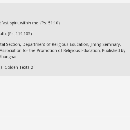
)
ast spirit within me. (Ps. 51:10)
ath. (Ps. 119:105)
ntal Section, Department of Religious Education, Jinling Seminary,
 Association for the Promotion of Religious Education; Published by
 Shanghai
s; Golden Texts 2