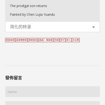
The prodigal son returns
Painted by Chen Lujia Yuandu
简化的转录
聖經故事
基督教教導
傳統藝術
(路基） 陳緣督
告解
男子
老人
天主教
發佈留言