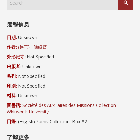
海報信息
日期:
Unknown
作者:
(路基） 陳緣督
外形尺寸:
Not Specified
出版者:
Unknown
系列:
Not Specified
印刷:
Not Specified
材料:
Unknown
圖書館:
Société des Auxiliaires des Missions Collection –
Whitworth University
目錄:
(English) Samis Collection, Box #2
了解更多