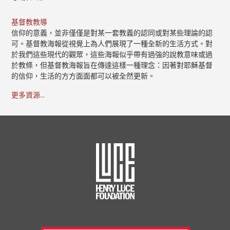
基督教教導
信仰的意義，並非僅僅是對某一套教義的認同或對某些理論的認
可。基督教海報從視覺上為人們展現了一種全新的生活方式。對
於我們這些現代的觀眾，這些海報似乎帶有過強的說教意味或過
於教條，但基督教海報旨在傳達這樣一種理念：因著對耶穌基督
的信仰，生活的方方面面都可以被全然更新。
更多資源...