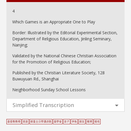
4
Which Games is an Appropriate One to Play
Border: Illustrated by the Editorial Experimental Section,
Department of Religious Education, Jinling Seminary,
Nanjing;
Validated by the National Chinese Christian Association
for the Promotion of Religious Education;
Published by the Christian Literature Society, 128
Buwuyuan Rd., Shanghai
Neighborhood Sunday School Lessons
Simplified Transcription
基督教教導
家庭
鄰童主日學課詩歌
廣學會
孩子
爭執
朋友
賭博
嬉戏