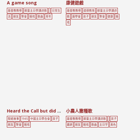
A game song
康健遊戲
基督教教導
鄰童主日學課詩歌
日常生
基督教教導
道德教育
鄰童主日學課詩
活
朋友
聚會
嬉戏
歌曲
青年
歌
廣學會
孩子
朋友
聚會
健康
嬉
戏
Heard the Call but did not Come
小農人撒種歌
聖經故事
1945
中國主日學合會
孩子
基督教教導
鄰童主日學課詩歌
孩子
朋友
聚會
嬉戏
農耕
朋友
嬉戏
歌曲
主日学
黃色