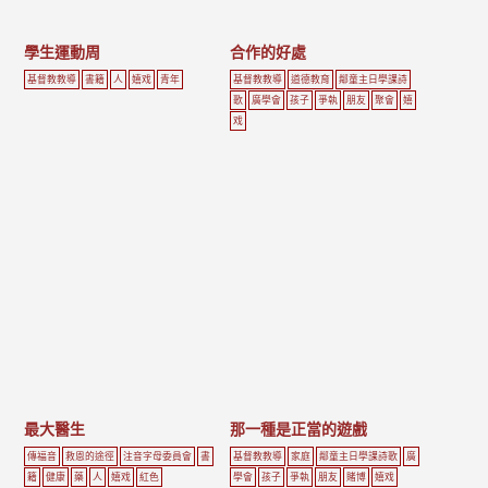
學生運動周
合作的好處
基督教教導
書籍
人
嬉戏
青年
基督教教導
道德教育
鄰童主日學課詩
歌
廣學會
孩子
爭執
朋友
聚會
嬉
戏
最大醫生
那一種是正當的遊戲
傳福音
救恩的途徑
注音字母委員會
書
基督教教導
家庭
鄰童主日學課詩歌
廣
籍
健康
藥
人
嬉戏
紅色
學會
孩子
爭執
朋友
賭博
嬉戏