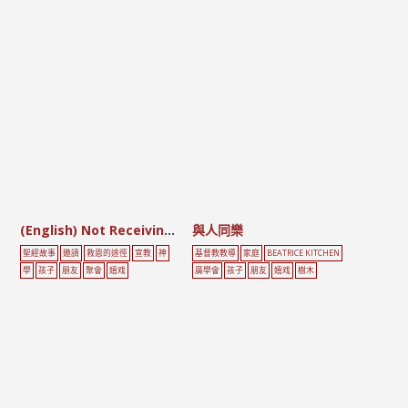
(English) Not Receiving the Good News
與人同樂
聖經故事
邀請
救恩的途徑
宣教
神
基督教教導
家庭
BEATRICE KITCHEN
學
孩子
朋友
聚會
嬉戏
廣學會
孩子
朋友
嬉戏
樹木