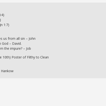
:4)
)
Jn 1:7)
s us from all sin – John
Oh God – David.
rom the impure? – Job
 10th) Poster of Filthy to Clean
 & Hankow