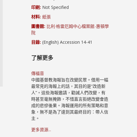
印刷:
Not Specified
材料:
紙張
圖書館:
比利·格雷厄姆中心檔案館-惠頓學
院
目錄:
(English) Accession 14-41
了解更多
傳福音
中國基督教海報旨在改變民眾。借用一幅
最常見的海報上的話，其目的是“改造新
人”。這些海報邀請，勸誡人們改變，有
時甚至毫無掩飾，不惜直言拒絕改變會造
成的悲慘後果。海報運用的所有策略和意
象，無不是為了達到其最終目的：帶人信
主。
更多資源...