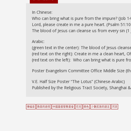
In Chinese:
Who can bring what is pure from the impure? (Job 14
Lord, please create in me a pure heart. (Psalm 51:10
The blood of Jesus can cleanse us from every sin (1 
Arabic:
(green text in the center): The blood of Jesus cleanse
(red text on the right): Create in me a clean heart, 
(red text on the left): Who can bring what is pure f
Poster Evangelism Committee Office Middle Size (the
V.E. Half Size Poster “The Lotus” (Chinese-Arabic)
Published by the Religious Tract Society, Shanghai
傳福音
救恩的途徑
中國基督聖教書會
花兒
綠色
少數民族的語言
河流