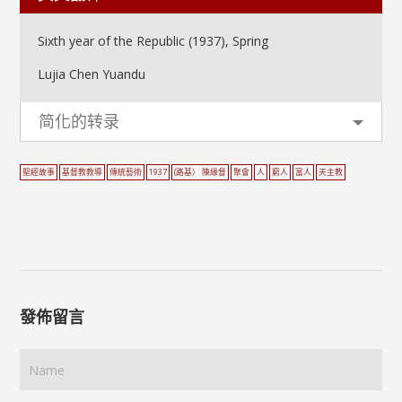
Sixth year of the Republic (1937), Spring
Lujia Chen Yuandu
简化的转录
聖經故事
基督教教導
傳統藝術
1937
(路基） 陳緣督
聚會
人
窮人
富人
天主教
發佈留言