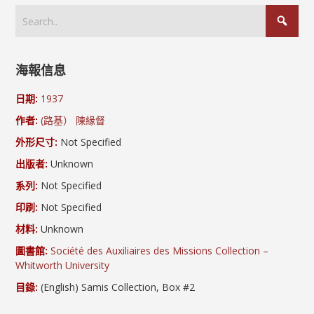
海報信息
日期:
1937
作者:
(路基） 陳緣督
外形尺寸:
Not Specified
出版者:
Unknown
系列:
Not Specified
印刷:
Not Specified
材料:
Unknown
圖書館:
Société des Auxiliaires des Missions Collection –
Whitworth University
目錄:
(English) Samis Collection, Box #2