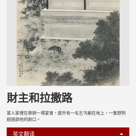
財主和拉撒路
富人家裡在舉辦一場宴會，屋外有一名乞丐躺在地上，一隻野狗
經過舔他的創口。
英文翻译