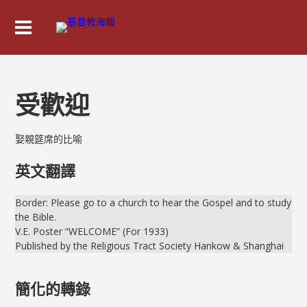
受歡迎
娶親筵席的比喻
英文翻譯
Border: Please go to a church to hear the Gospel and to study
the Bible.
V.E. Poster “WELCOME” (For 1933)
Published by the Religious Tract Society Hankow & Shanghai
簡化的轉錄