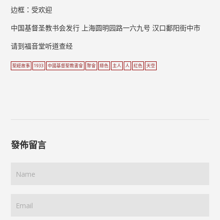
边框：受欢迎
中国基督圣教书会发行 上海圆明园路一六九号 汉口鄱阳街中市
请到福音堂听道查经
聖經故事
1933
中國基督聖教書會
聚會
綠色
主人
人
紅色
天空
發佈留言