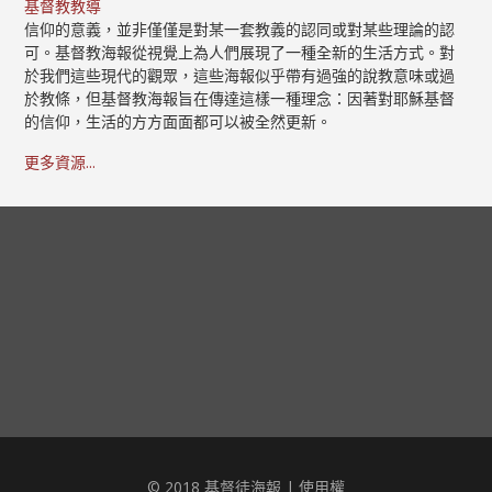
基督教教導
信仰的意義，並非僅僅是對某一套教義的認同或對某些理論的認
可。基督教海報從視覺上為人們展現了一種全新的生活方式。對
於我們這些現代的觀眾，這些海報似乎帶有過強的說教意味或過
於教條，但基督教海報旨在傳達這樣一種理念：因著對耶穌基督
的信仰，生活的方方面面都可以被全然更新。
更多資源...
© 2018 基督徒海報 |
使用權