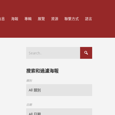
信息
海報
專輯
展覽
資源
聯繫方式
語言
搜索和過濾海報
類別
日期