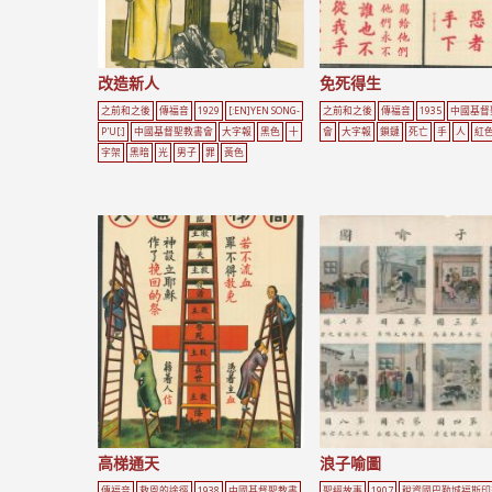
改造新人
免死得生
之前和之後
傳福音
1929
[:EN]YEN SONG-
之前和之後
傳福音
1935
中國基督
P'U[:]
中國基督聖教書會
大字報
黑色
十
會
大字報
鎖鏈
死亡
手
人
紅
字架
黑暗
光
男子
罪
黃色
高梯通天
浪子喻圖
傳福音
救恩的途徑
1938
中國基督聖教書
聖經故事
1907
稅資國巴勒城福斯印