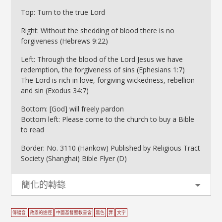
Top: Turn to the true Lord
Right: Without the shedding of blood there is no
forgiveness (Hebrews 9:22)
Left: Through the blood of the Lord Jesus we have
redemption, the forgiveness of sins (Ephesians 1:7)
The Lord is rich in love, forgiving wickedness, rebellion
and sin (Exodus 34:7)
Bottom: [God] will freely pardon
Bottom left: Please come to the church to buy a Bible
to read
Border: No. 3110 (Hankow) Published by Religious Tract
Society (Shanghai) Bible Flyer (D)
簡化的轉錄
傳福音
救恩的途徑
中國基督聖教書會
黑色
罪
文字