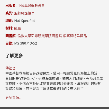
出版者:
中國基督聖教書會
系列:
聖經屏語傳單
印刷:
Not Specified
材料:
紙張
圖書館:
倫敦大學亞非研究學院圖書館-檔案與特殊藏品
目錄:
MS 380713/52
了解更多
傳福音
中國基督教海報旨在改變民眾。借用一幅最常見的海報上的話，
其目的是“改造新人”。這些海報邀請，勸誡人們改變，有時甚至毫
無掩飾，不惜直言拒絕改變會造成的悲慘後果。海報運用的所有
策略和意象，無不是為了達到其最終目的：帶人信主。
更多資源...