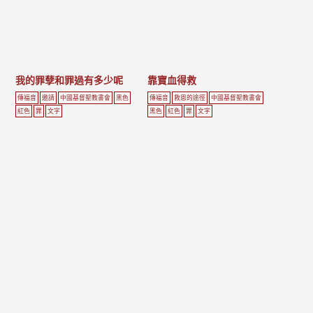
我的罪孽和罪過有多少呢
靠寶血得救
傳福音
邀請
中國基督聖教書會
黑色
傳福音
救恩的途徑
中國基督聖教書會
紅色
罪
文字
黑色
紅色
罪
文字