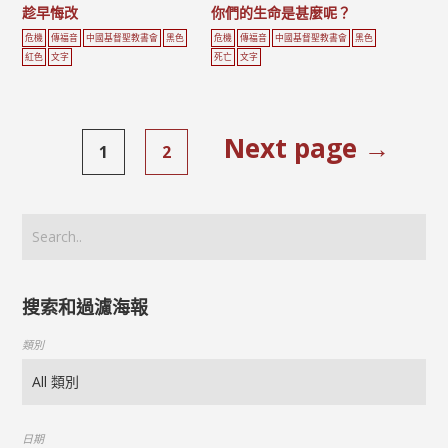
趁早悔改
你們的生命是甚麼呢？
危機
傳福音
中國基督聖教書會
黑色
危機
傳福音
中國基督聖教書會
黑色
紅色
文字
死亡
文字
Next page →
1
2
搜索和過濾海報
類別
日期