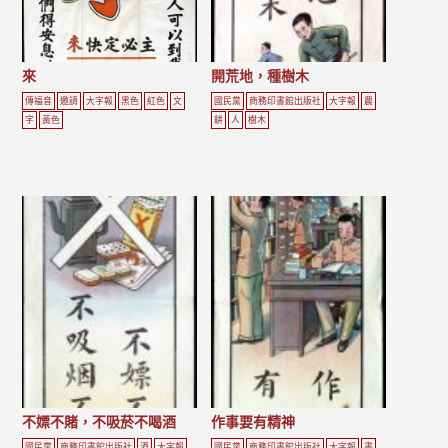
來
開荒地，種樹木
傳福音
邀請
大字報
黑色
紅色
文
國民黨
商務印書館出版社
大字報
農
字
黃色
耕
人
樹木
不嫖不賭，不吸菸不喝酒
作事要有精神
國民黨
商務印書館出版社
酒
大字報
國民黨
商務印書館出版社
大字報
書