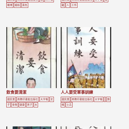
賭博
娼妓
黃色
籍
人
工作
飲食要清潔
人人要受軍事訓練
國民黨
商務印書館出版社
大字報
女
國民黨
商務印書館出版社
大字報
旗
子
食物
健康
男子
水
幟
士兵