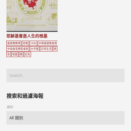
耶穌基督是人生的根基
基督教教導
宣教
1950
中華基督教會閩
中協會長樂區會制
大字報
日常生活
綠
色
地圖
藥
紅色
搜索和過濾海報
類別