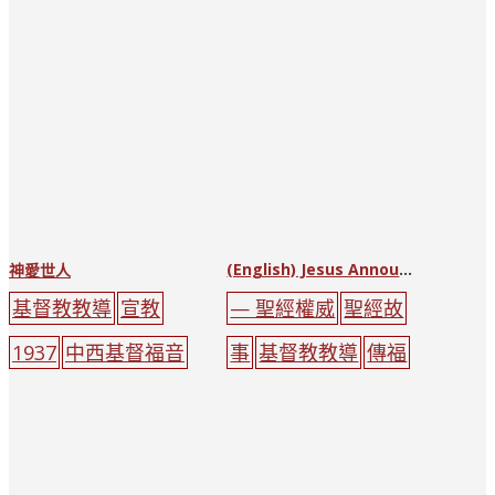
(English) Jesus Announces His Mission
神愛世人
基督教教導
宣教
— 聖經權威
聖經故
1937
中西基督福音
事
基督教教導
傳福
書局 (基督福音書局)
音
耶穌
救恩的途徑
藍色
孩子
地圖
宣教
大字報
書籍
十
字架
自由
幫助
人