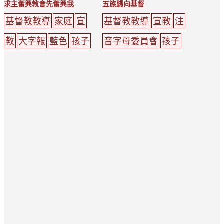
求主奮興教會先奮興我
五族歸向基督
基督教教導
家庭
宣
基督教教導
宣教
注
教
大字報
藍色
孩子
音字母委員會
孩子
農耕
女子
綠色
禱
聚會
綠色
耶穌
光
告
樹木
黃色
紅色
石頭