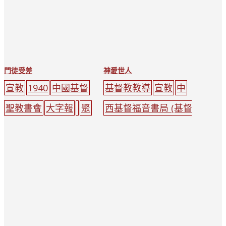
門徒受差
神愛世人
宣教
1940
中國基督
基督教教導
宣教
中
聖教書會
大字報
聚
西基督福音書局 (基督
會
耶穌
人
天空
福音書局)
大字報
孩
子
十字架
地圖
人
紅色
黃色