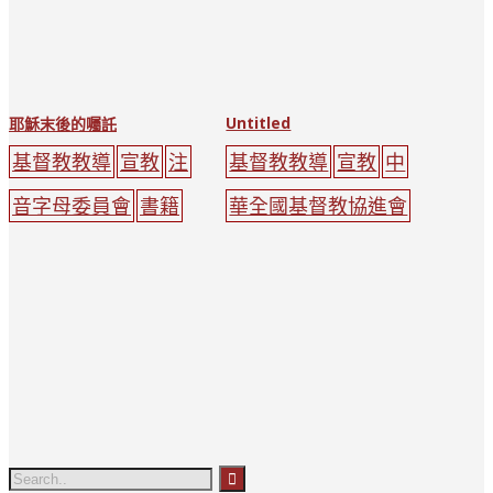
Untitled
耶穌末後的囑託
基督教教導
宣教
注
基督教教導
宣教
中
音字母委員會
書籍
華全國基督教協進會
地球
光環
耶穌
光
刊行
火
光
紅色
男子