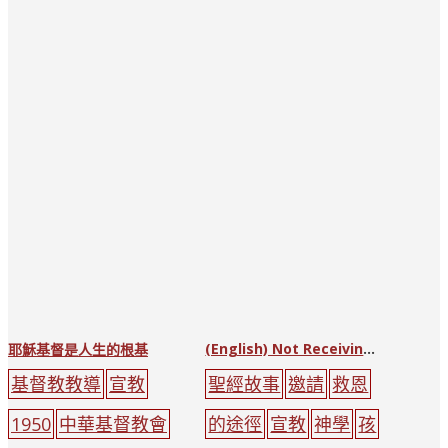
紅色
(English) Not Receiving the Good News
耶穌基督是人生的根基
基督教教導
宣教
聖經故事
邀請
救恩
1950
中華基督教會
的途徑
宣教
神學
孩