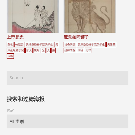
上帝是光
魔鬼如同狮子
危机
传福音
天津圣经神学院的学生
天
社会问题
天津圣经神学院的学生
天津圣
津圣经神学院
盲人
黑暗
光
人
路
经神学院
动物
地球
走路
搜索和过滤海报
类别