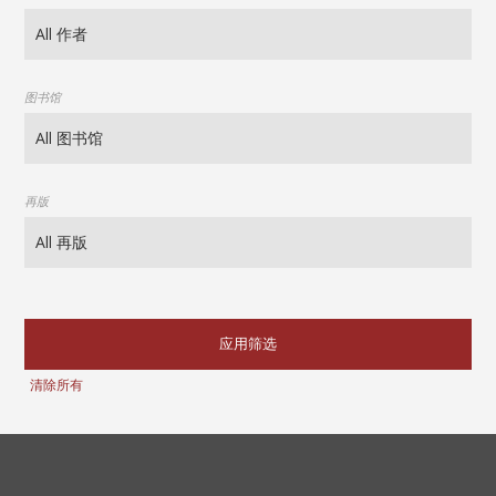
图书馆
再版
应用筛选
清除所有