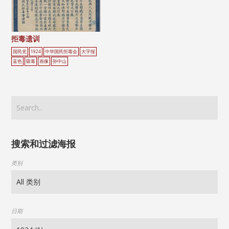
拒毒遗训
国民党
1924
中华国民拒毒会
大字报
蓝色
吸毒
画像
孙中山
搜索和过滤海报
类别
日期