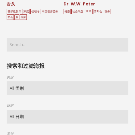
舌头
Dr. W.W. Peter
基督教教导
家庭
任朝海
中国基督圣教
健康
社会问题
1916
青年会
画像
书会
脸
画像
搜索和过滤海报
类别
日期
系列