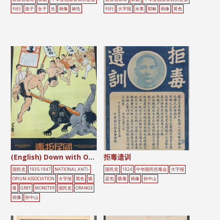
刊行
孩子
女子
光
画像
祷告
刊行
大字报
水果
耶稣
画像
黃色
(English) Down with Opium and Narcotics
拒毒遗训
国民党
1935-1947
NATIONAL ANTI-
国民党
1924
中华国民拒毒会
大字报
OPIUM ASSOCIATION
大字报
黑色
吸
蓝色
吸毒
画像
孙中山
毒
GREY
MONSTER
国民党
ORANGE
画像
孙中山