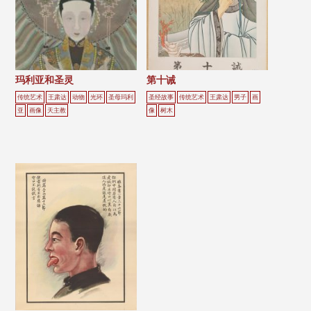
玛利亚和圣灵
第十诫
传统艺术
王肃达
动物
光环
圣母玛利
圣经故事
传统艺术
王肃达
男子
画
亚
画像
天主教
像
树木