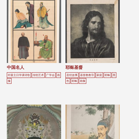
中国名人
耶稣基督
邻童主日学课诗歌
传统艺术
广学会
画
圣经故事
基督教教导
家庭
耶稣
黑
像
色
耶稣
画像