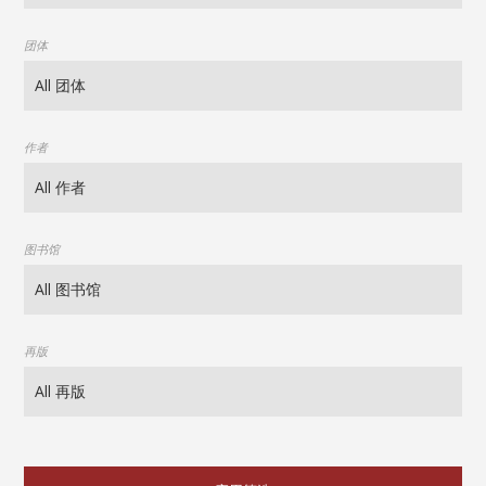
团体
作者
图书馆
再版