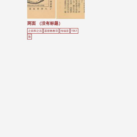
两面 （没有标题）
之前和之后
基督教教导
传福音
1961
脸