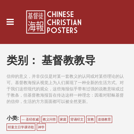
类别：
基督教教导
信仰的意义，并非仅仅是对某一套教义的认同或对某些理论的认
可。基督教海报从视觉上为人们展现了一种全新的生活方式。对
于我们这些现代的观众，这些海报似乎带有过强的说教意味或过
于教条，但基督教海报旨在传达这样一种理念：因着对耶稣基督
的信仰，生活的方方面面都可以被全然更新。
小类:
— 圣经权威
教义问答
家庭
背诵经文
宣教
道德教育
邻童主日学课诗歌
神学