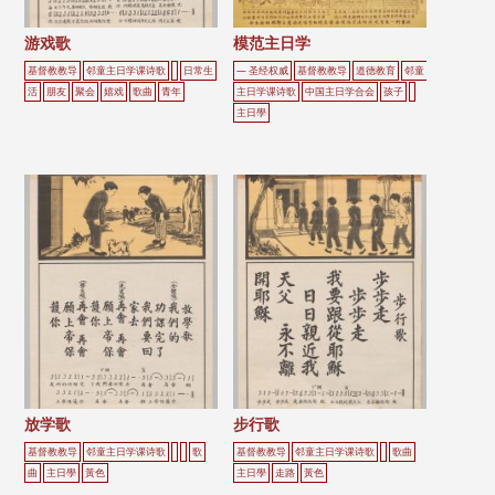
游戏歌
模范主日学
基督教教导
邻童主日学课诗歌
日常生
— 圣经权威
基督教教导
道德教育
邻童
活
朋友
聚会
嬉戏
歌曲
青年
主日学课诗歌
中国主日学合会
孩子
主日學
放学歌
步行歌
基督教教导
邻童主日学课诗歌
歌
基督教教导
邻童主日学课诗歌
歌曲
曲
主日學
黃色
主日學
走路
黃色