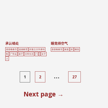
承认错处
睡觉得空气
基督教教导
道德教育
邻童主日学课诗
基督教教导
家庭
床
睡觉
歌
广学会
孩子
日常生活
门
女子
人
…
1
2
27
Next page →