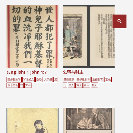
文
章
分
页
(English) 1 John 1:7
乞丐与财主
基督教教导
背诵经文
圣经
大字报
黑
圣经故事
基督教教导
道德教育
蓝色
色
红色
罪
文字
门
主人
穷人
富人
仆人