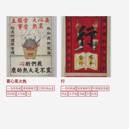
要心里火热
行
— 圣经权威
基督教教导
江西内地会圣
— 圣经权威
基督教教导
中国基督圣教
经学院
大字报
火
书会
大字报
书籍
手
红色