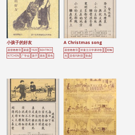
小孩子的好友
A Christmas song
基督教教导
家庭
1920
BEATRICE
基督教教导
邻童主日学课诗歌
耶稣
KITCHEN
广学会
孩子
朋友
黃色
光
圣母玛利亚
歌曲