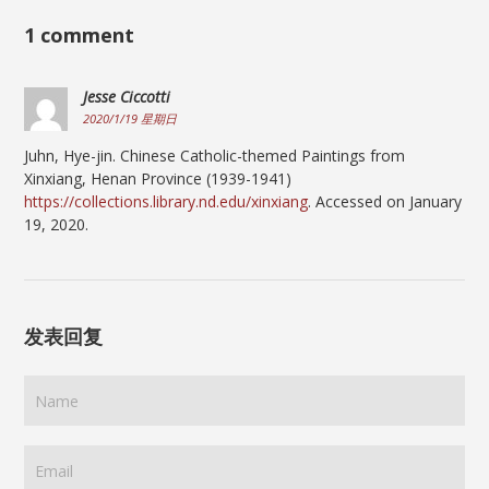
1 comment
Jesse Ciccotti
2020/1/19 星期日
Juhn, Hye-jin. Chinese Catholic-themed Paintings from
Xinxiang, Henan Province (1939-1941)
https://collections.library.nd.edu/xinxiang
. Accessed on January
19, 2020.
发表回复