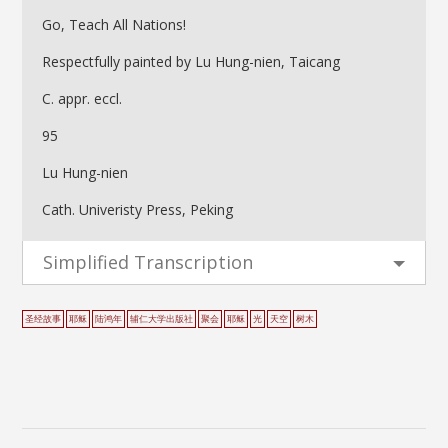
Go, Teach All Nations!
Respectfully painted by Lu Hung-nien, Taicang
C. appr. eccl.
95
Lu Hung-nien
Cath. Univeristy Press, Peking
Simplified Transcription
圣经故事
耶稣
陆鸿年
辅仁大学出版社
聚会
耶稣
光
天空
树木