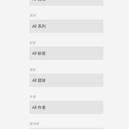
系列
标签
团体
作者
图书馆