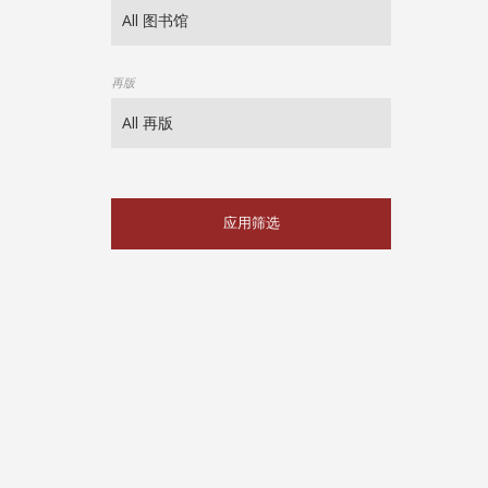
再版
应用筛选