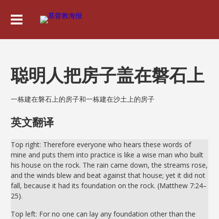
聪明人把房子盖在磐石上
一栋建在磐石上的房子和一栋建在沙土上的房子
英文翻译
Top right: Therefore everyone who hears these words of
mine and puts them into practice is like a wise man who built
his house on the rock. The rain came down, the streams rose,
and the winds blew and beat against that house; yet it did not
fall, because it had its foundation on the rock. (Matthew 7:24–
25).
Top left: For no one can lay any foundation other than the