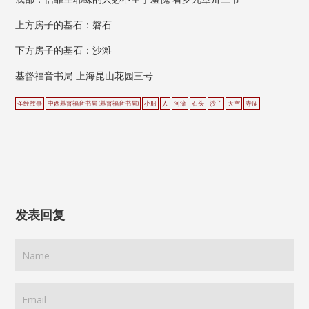
上方房子的基石：磐石
下方房子的基石：沙滩
基督福音书局 上海昆山花园三号
圣经故事
中西基督福音书局 (基督福音书局)
小船
人
河流
石头
沙子
天空
寺庙
发表回复