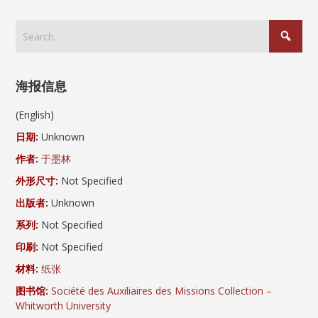
海报信息
(English)
日期:
Unknown
作者:
于墨林
外形尺寸:
Not Specified
出版者:
Unknown
系列:
Not Specified
印刷:
Not Specified
材料:
纸张
图书馆:
Société des Auxiliaires des Missions Collection –
Whitworth University