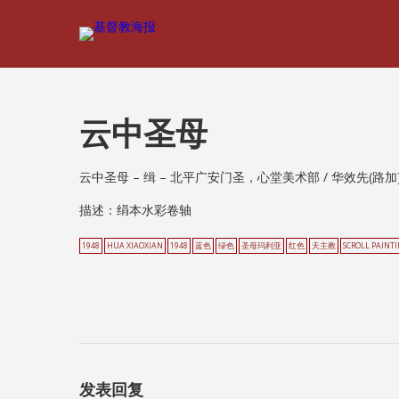
云中圣母
云中圣母 – 缉 – 北平广安门圣，心堂美术部 / 华效先(路加
描述：绢本水彩卷轴
1948
HUA XIAOXIAN
1948
蓝色
绿色
圣母玛利亚
红色
天主教
SCROLL PAINT
发表回复