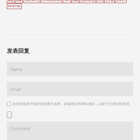
家庭
耶稣
[:EN]1947[:]
LU HONGNIAN
1947
耶稣
圣母玛利亚
红色
天主教
SCROLL
PAINTING
发表回复
在此浏览器中保存我的显示名称、邮箱地址和网站地址，以便下次评论时使用。