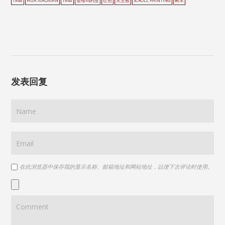
1948
HUA XIAOXIAN
1948
圣母玛利亚
红色
天主教
SCROLL PAINTING
树木
发表回复
在此浏览器中保存我的显示名称、邮箱地址和网站地址，以便下次评论时使用。