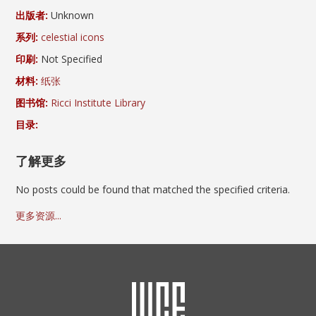
出版者:
Unknown
系列:
celestial icons
印刷:
Not Specified
材料:
纸张
图书馆:
Ricci Institute Library
目录:
了解更多
No posts could be found that matched the specified criteria.
更多资源...