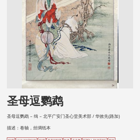
圣母逗鹦鹉
圣母逗鹦鹉 – 缉 – 北平广安门圣心堂美术部 / 华效先(路加)
描述：卷轴，丝绸纸本