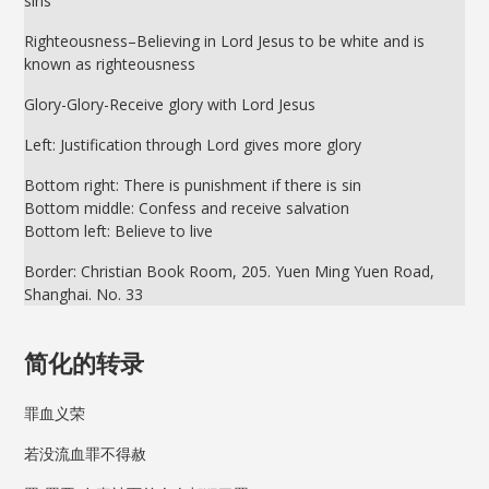
sins
Righteousness–Believing in Lord Jesus to be white and is
known as righteousness
Glory-Glory-Receive glory with Lord Jesus
Left: Justification through Lord gives more glory
Bottom right: There is punishment if there is sin
Bottom middle: Confess and receive salvation
Bottom left: Believe to live
Border: Christian Book Room, 205. Yuen Ming Yuen Road,
Shanghai. No. 33
简化的转录
罪血义荣
若没流血罪不得赦