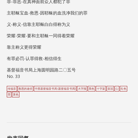
罪-罪恶-在真神面前众人都犯了罪
主耶稣宝血-救恩-因耶稣的血洗净我们的罪
义-称义-信靠主耶稣白白得称为义
荣耀-荣耀-要和主耶稣一同得着荣耀
靠主称义更得荣耀
有罪必罚-认罪得救-相信得生
基督福音书局上海圆明园路二〇五号
No. 33
传福音
救恩的途径
中西基督福音书局 (基督福音书局)
大字报
黑色
十字架
皇冠
心
红色
罪
黃色