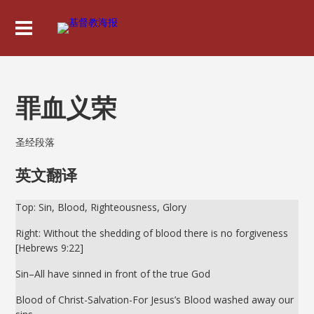
罪血义荣
圣经段落
英文翻译
Top: Sin, Blood, Righteousness, Glory
Right: Without the shedding of blood there is no forgiveness
[Hebrews 9:22]
Sin–All have sinned in front of the true God
Blood of Christ-Salvation-For Jesus’s Blood washed away our