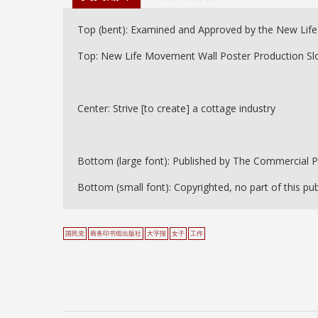
Top (bent): Examined and Approved by the New Lif
Top: New Life Movement Wall Poster Production Sl
Center: Strive [to create] a cottage industry
Bottom (large font): Published by The Commercial 
Bottom (small font): Copyrighted, no part of this p
国民党
商务印书馆出版社
大字报
女子
工作