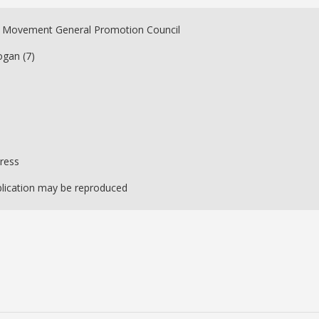
e Movement General Promotion Council
ogan (7)
Press
ublication may be reproduced