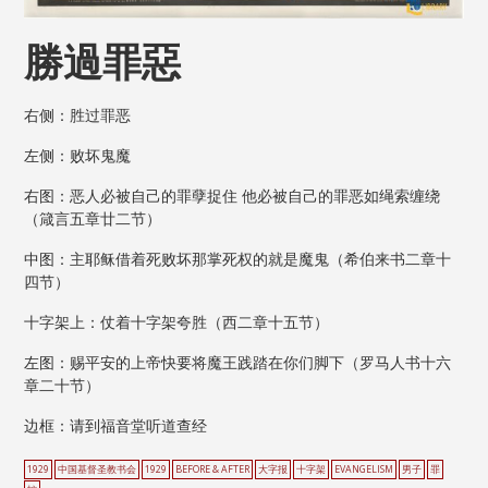
勝過罪惡
右侧：胜过罪恶
左侧：败坏鬼魔
右图：恶人必被自己的罪孽捉住 他必被自己的罪恶如绳索缠绕
（箴言五章廿二节）
中图：主耶稣借着死败坏那掌死权的就是魔鬼（希伯来书二章十
四节）
十字架上：仗着十字架夸胜（西二章十五节）
左图：赐平安的上帝快要将魔王践踏在你们脚下（罗马人书十六
章二十节）
边框：请到福音堂听道查经
1929
中国基督圣教书会
1929
BEFORE & AFTER
大字报
十字架
EVANGELISM
男子
罪