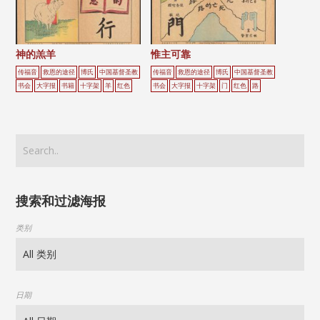
神的羔羊
惟主可靠
传福音
救恩的途径
博氏
中国基督圣教
传福音
救恩的途径
博氏
中国基督圣教
书会
大字报
书籍
十字架
羊
红色
书会
大字报
十字架
门
红色
路
搜索和过滤海报
类别
日期