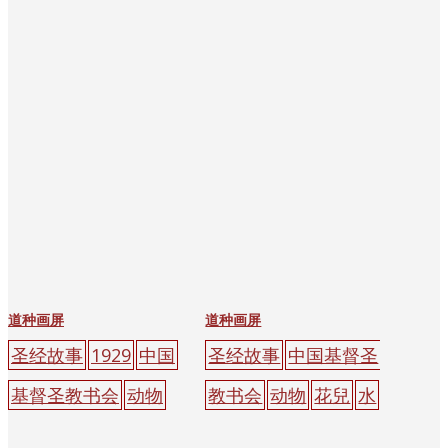
道种画屏
道种画屏
圣经故事
1929
中国
圣经故事
中国基督圣
基督圣教书会
动物
教书会
动物
花兒
水
花兒
水果
路
种子
果
路
种子
树木
黃