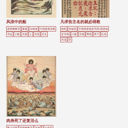
风浪中的船
凡求告主名的就必得救
基督教教导
家庭
任朝海
中国基督圣教
危机
传福音
中西基督福音书局 (基督福
书会
小船
灾难
人
河流
石头
音书局)
小船
灾难
帮助
男子
红色
河流
罪
肉身死了还复活么
教义问答
基督教教导
天使
十字架