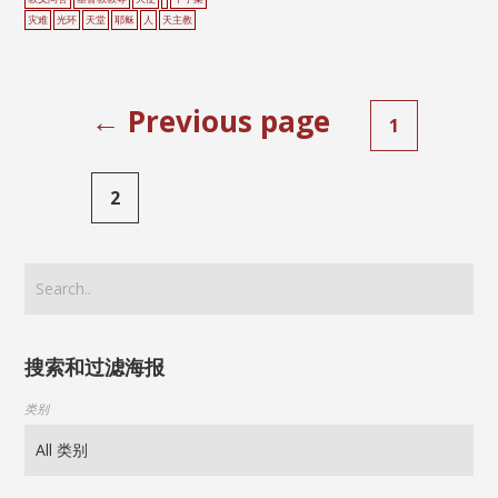
灾难
光环
天堂
耶稣
人
天主教
← Previous page
1
2
搜索和过滤海报
类别