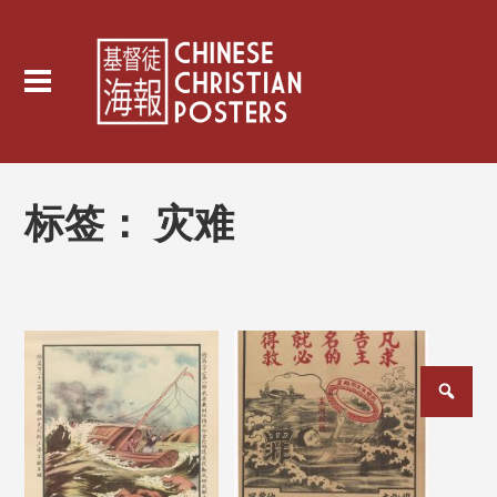
标签：
灾难
文
章
分
页