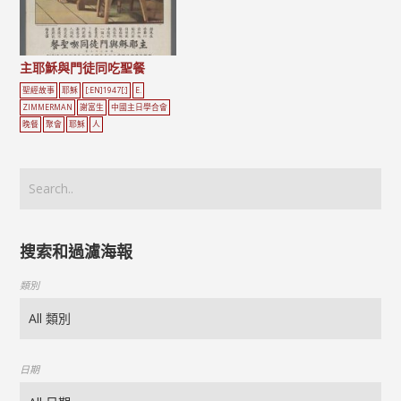
主耶穌與門徒同吃聖餐
聖經故事
耶穌
[:EN]1947[:]
E.
ZIMMERMAN
謝富生
中國主日學合會
晚餐
聚會
耶穌
人
搜索和過濾海報
類別
日期