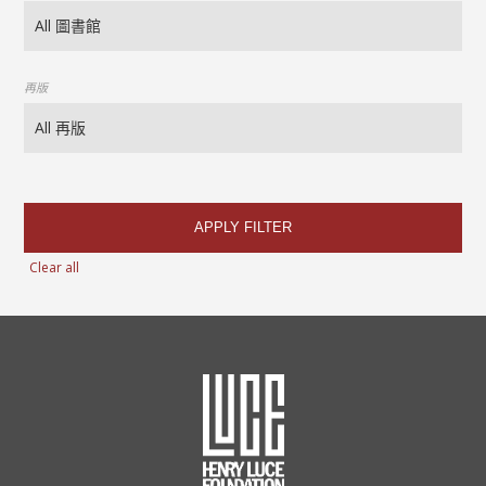
再版
APPLY FILTER
Clear all