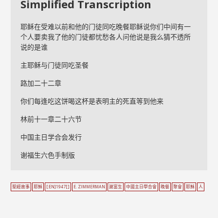
Simplified Transcription
耶稣在受难以前和他的门徒同吃晚餐耶稣说你们中间有一
个人要卖我了他的门徒都忧愁各人问他说是我么猜不透所
说的是谁
主耶稣与门徒同吃圣餐
路加二十二章
你们每逢吃这饼喝这杯是表明主的死直等到他来
林前十一章二十六节
中国主日学合会发行
谢福生六色手制版
聖經故事
耶穌
[:EN]1947[:]
E. ZIMMERMAN
謝富生
中國主日學合會
晚餐
聚會
耶穌
人