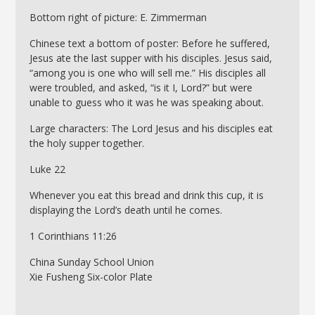
Bottom right of picture: E. Zimmerman
Chinese text a bottom of poster: Before he suffered,
Jesus ate the last supper with his disciples. Jesus said,
“among you is one who will sell me.” His disciples all
were troubled, and asked, “is it I, Lord?” but were
unable to guess who it was he was speaking about.
Large characters: The Lord Jesus and his disciples eat
the holy supper together.
Luke 22
Whenever you eat this bread and drink this cup, it is
displaying the Lord’s death until he comes.
1 Corinthians 11:26
China Sunday School Union
Xie Fusheng Six-color Plate