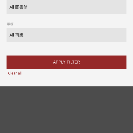
再版
APPLY FILTER
Clear all