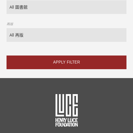
再版
APPLY FILTER