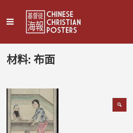
材料:
布面
文
章
分
頁