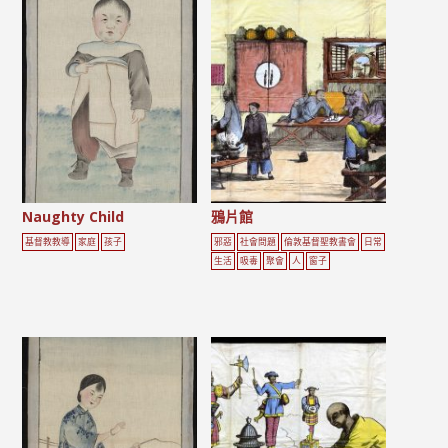
Naughty Child
鴉片館
基督教教導
家庭
孩子
邪惡
社會問題
倫敦基督聖教書會
日常
生活
吸毒
聚會
人
窗子