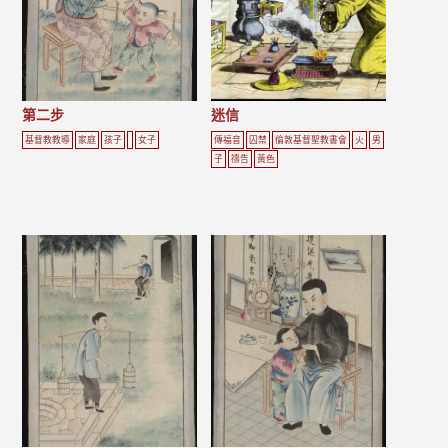
第二步
迷信
基督教教導
家庭
孩子
女子
傳福音
囚禁
倫敦基督聖教書會
火
男
子
禱告
黃色