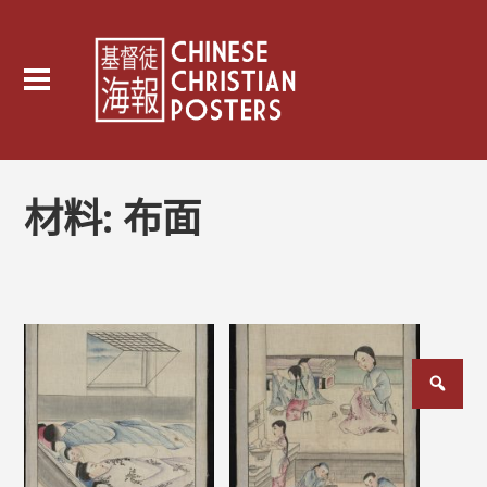
材料:
布面
文
章
分
頁