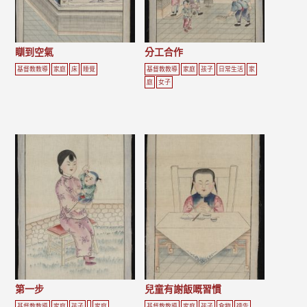
瞓到空氣
分工合作
基督教教導
家庭
床
睡覺
基督教教導
家庭
孩子
日常生活
家
庭
女子
第一步
兒童有謝飯嘅習慣
基督教教導
家庭
孩子
家庭
基督教教導
家庭
孩子
食物
禱告