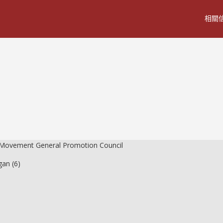
相關
e Movement General Promotion Council
gan (6)