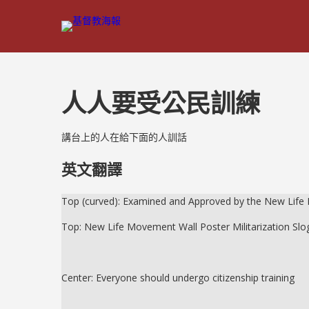
人人要受公民訓練
講台上的人在給下面的人訓話
英文翻譯
Top (curved): Examined and Approved by the New Lif
Top: New Life Movement Wall Poster Militarization Slo
Center: Everyone should undergo citizenship training