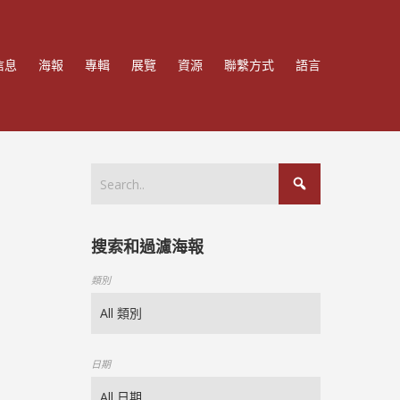
信息
海報
專輯
展覽
資源
聯繫方式
語言
搜索和過濾海報
類別
日期