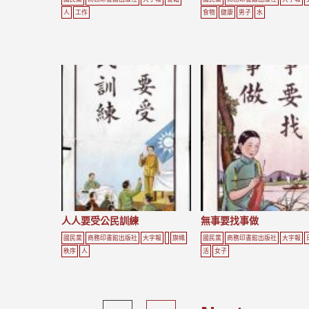
人
工作
食物
健康
男子
水
人人要受公民訓練
無事要找事做
國民黨
商務印書館出版社
大字報
旗幟
國民黨
商務印書館出版社
大字報
秩序
人
活
女子