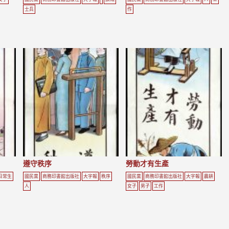
士兵
作
遵守秩序
勞動才有生產
日常生
國民黨
商務印書館出版社
大字報
秩序
國民黨
商務印書館出版社
大字報
農耕
人
女子
男子
工作