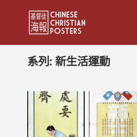
系列:
新生活運動
文
章
分
頁