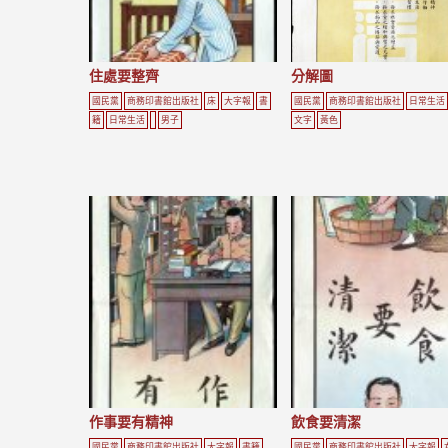
住處要整齊
分解圖
國民黨
商務印書館出版社
床
大字報
書
國民黨
商務印書館出版社
日常生活
籍
日常生活
男子
文字
黃色
作事要有精神
飲食要清潔
國民黨
商務印書館出版社
大字報
書籍
國民黨
商務印書館出版社
大字報