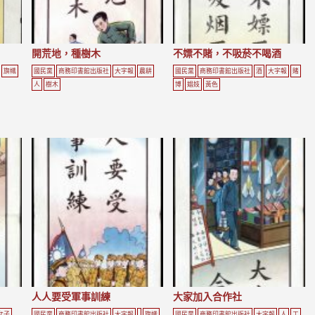
開荒地，種樹木
不嫖不賭，不吸菸不喝酒
旗幟
國民黨
商務印書館出版社
大字報
農耕
國民黨
商務印書館出版社
酒
大字報
賭
人
樹木
博
娼妓
黃色
人人要受軍事訓練
大家加入合作社
女子
國民黨
商務印書館出版社
大字報
旗幟
國民黨
商務印書館出版社
大字報
人
工