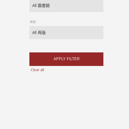
再版
APPLY FILTER
Clear all