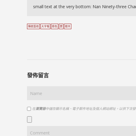
small text at the very bottom: Nan Ninety-three Ch
傳統藝術
大字報
綠色
罪
樹木
發佈留言
在
瀏覽器
中儲存顯示名稱、電子郵件地址及個人網站網址，以供下次發