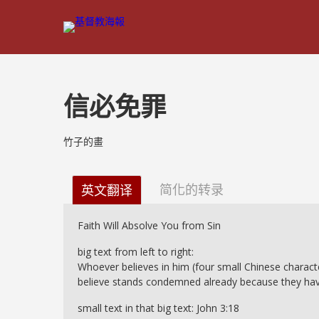
信必免罪
竹子的畫
简化的转录
英文翻译
Faith Will Absolve You from Sin
big text from left to right:
Whoever believes in him (four small Chinese charact
believe stands condemned already because they have
small text in that big text: John 3:18