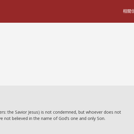
相關
ers: the Savior Jesus) is not condemned, but whoever does not
 not believed in the name of God’s one and only Son.