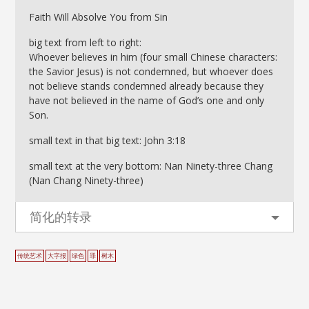
Faith Will Absolve You from Sin
big text from left to right:
Whoever believes in him (four small Chinese characters:
the Savior Jesus) is not condemned, but whoever does
not believe stands condemned already because they
have not believed in the name of God’s one and only
Son.
small text in that big text: John 3:18
small text at the very bottom: Nan Ninety-three Chang
(Nan Chang Ninety-three)
简化的转录
传统艺术
大字报
绿色
罪
树木