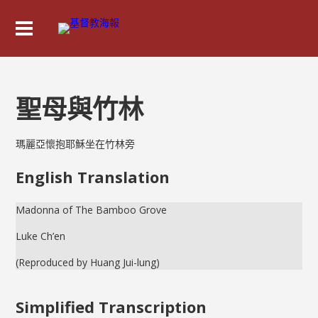
聖母與竹林
瑪麗亞懷抱耶穌坐在竹林旁
English Translation
Madonna of The Bamboo Grove
Luke Ch’en
(Reproduced by Huang Jui-lung)
Simplified Transcription