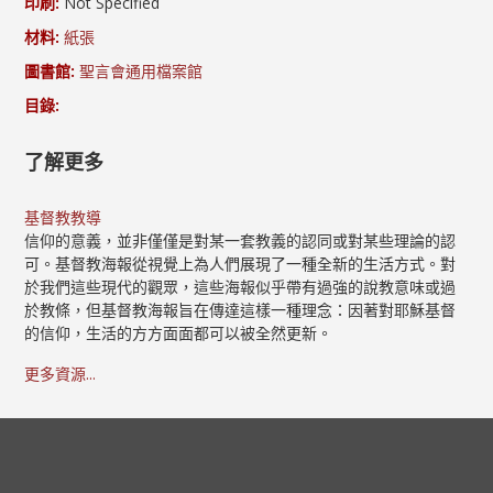
印刷:
Not Specified
材料:
紙張
圖書館:
聖言會通用檔案館
目錄:
了解更多
基督教教導
信仰的意義，並非僅僅是對某一套教義的認同或對某些理論的認
可。基督教海報從視覺上為人們展現了一種全新的生活方式。對
於我們這些現代的觀眾，這些海報似乎帶有過強的說教意味或過
於教條，但基督教海報旨在傳達這樣一種理念：因著對耶穌基督
的信仰，生活的方方面面都可以被全然更新。
更多資源...