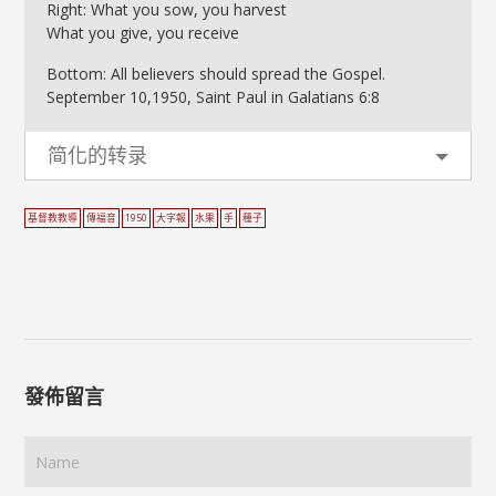
Right: What you sow, you harvest
What you give, you receive
Bottom: All believers should spread the Gospel.
September 10,1950, Saint Paul in Galatians 6:8
简化的转录
基督教教導
傳福音
1950
大字報
水果
手
種子
發佈留言