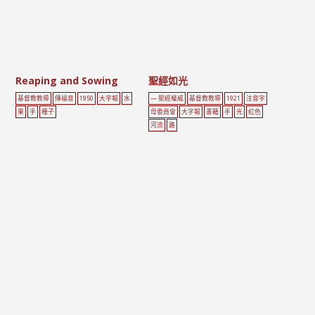
Reaping and Sowing
聖經如光
基督教教導
傳福音
1950
大字報
水
— 聖經權威
基督教教導
1921
注音字
果
手
種子
母委員會
大字報
書籍
手
光
紅色
河流
路