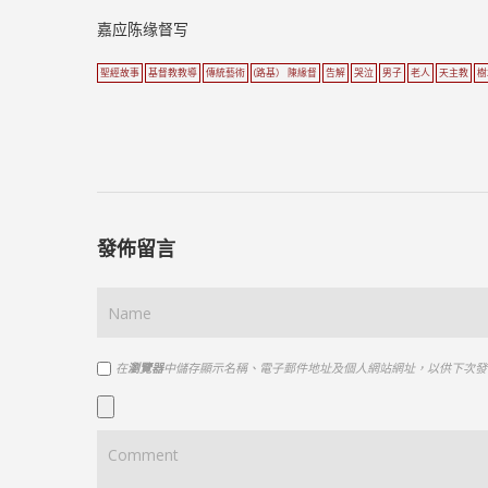
嘉应陈缘督写
聖經故事
基督教教導
傳統藝術
(路基） 陳緣督
告解
哭泣
男子
老人
天主教
樹
發佈留言
在
瀏覽器
中儲存顯示名稱、電子郵件地址及個人網站網址，以供下次發