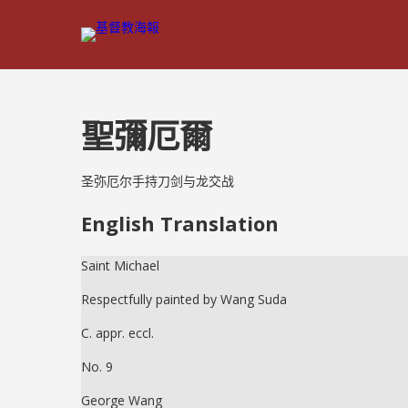
聖彌厄爾
圣弥厄尔手持刀剑与龙交战
English Translation
Saint Michael
Respectfully painted by Wang Suda
C. appr. eccl.
No. 9
George Wang