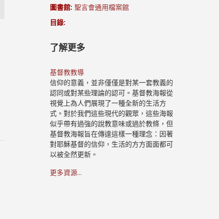
圖書館:
聖言會通用檔案館
目錄:
了解更多
基督教教導
信仰的意義，並非僅僅是對某一套教義的
認同或對某些理論的認可。基督教海報從
視覺上為人們展現了一種全新的生活方
式。對於我們這些現代的觀眾，這些海報
似乎帶有過強的說教意味或過於教條，但
基督教海報旨在傳達這樣一種理念：因著
對耶穌基督的信仰，生活的方方面面都可
以被全然更新。
更多資源...