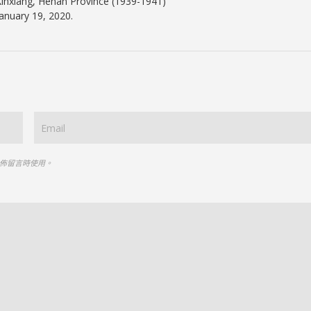
Xinxiang, Henan Province (1939-1941)
anuary 19, 2020.
佈留言時使用。