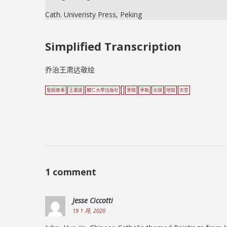
Cath. Univeristy Press, Peking
Simplified Transcription
乔治王肃达敬绘
聖經故事
王肅達
輔仁大學出版社
黑暗
爭執
光環
地獄
天空
1 comment
Jesse Ciccotti
19 1 月, 2020