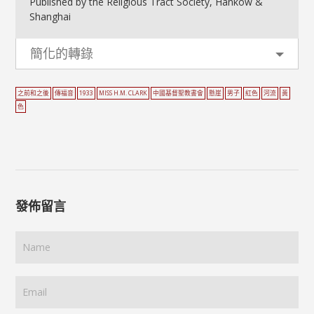
Published by the Religious Tract Society, Hankow &
Shanghai
簡化的轉錄
之前和之後
傳福音
1933
MISS H.M. CLARK
中國基督聖教書會
懸崖
男子
紅色
河流
黃
色
發佈留言