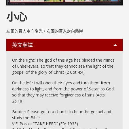
小心
左圖的盲人走向陽光，右圖的盲人走向懸崖
英文翻譯
On the right: The god of this age has blinded the minds
of unbelievers, so that they cannot see the light of the
gospel of the glory of Christ (2 Cot 4:4).
On the left: I will open their eyes and turn them from
darkness to light, and from the power of Satan to God,
so that they may receive forgiveness of sins (Acts
26:18).
Border: Please go to a church to hear the gospel and
study the Bible.
V.E. Poster “TAKE HEED” (F0r 1933)